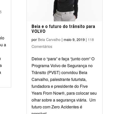
5
Beia e o futuro do trânsito para
VOLVO
elo
por
Beia Carvalho
|
maio 9, 2019
|
118
u a
Comentários
m
Deixe o “para” e faça “junto com” O
a
Programa Volvo de Segurança no
a
Trânsito (PVST) convidou Beia
Carvalho, palestrante futurista,
fundadora e presidente do Five
Years From Now®, para colocar seu
olhar sobre a segurança viária. Um
futuro com Zero Acidentes é
possível...