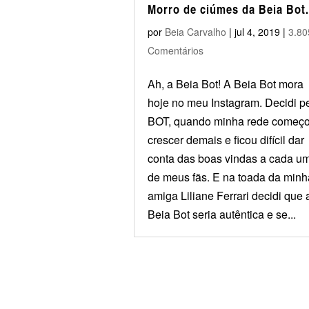
Morro de ciúmes da Beia Bot.
por
Beia Carvalho
|
jul 4, 2019
|
3.80
Comentários
Ah, a Beia Bot! A Beia Bot mora
hoje no meu Instagram. Decidi p
BOT, quando minha rede começo
crescer demais e ficou difícil dar
conta das boas vindas a cada u
de meus fãs. E na toada da minh
amiga Liliane Ferrari decidi que 
Beia Bot seria autêntica e se...