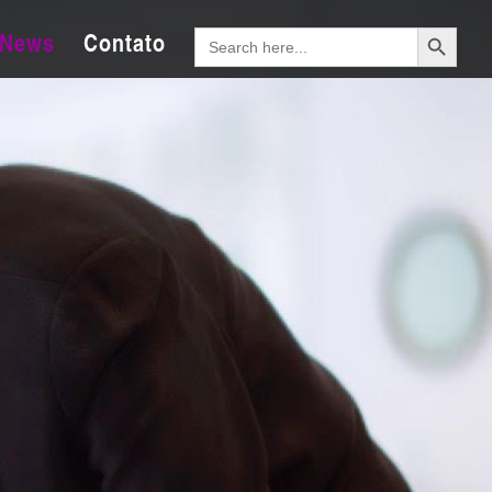
Search Button
Search
News
Contato
for: