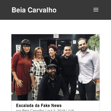
Escalada da Fake News
por
Beia Carvalho
|
out 2, 2018
|
116