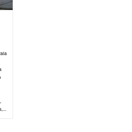
raia
a
o
,
,...