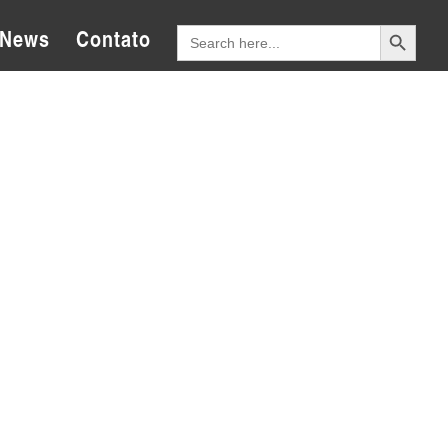
Search Button
Search
News
Contato
for: