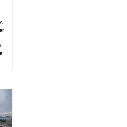
o
 A
ar
a,
ia