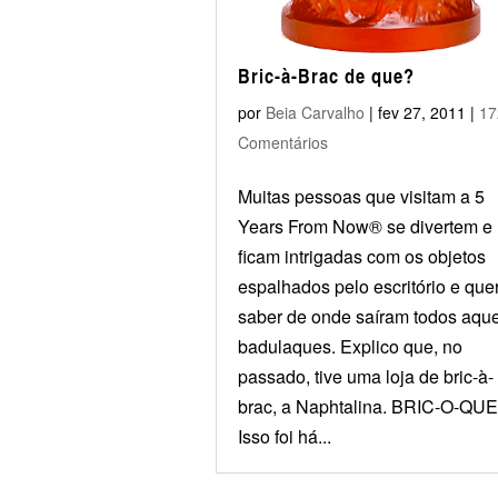
Bric-à-Brac de que?
por
Beia Carvalho
|
fev 27, 2011
|
17
Comentários
Muitas pessoas que visitam a 5
Years From Now® se divertem e
ficam intrigadas com os objetos
espalhados pelo escritório e qu
saber de onde saíram todos aqu
badulaques. Explico que, no
passado, tive uma loja de bric-à-
brac, a Naphtalina. BRIC-O-QU
Isso foi há...