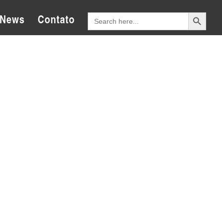
Search Button
Search
News
Contato
for: