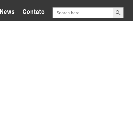
Search Button
Search
News
Contato
for: