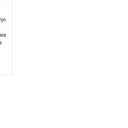
s
rço
ara
s