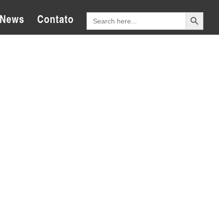
Search Button
Search
News
Contato
for: