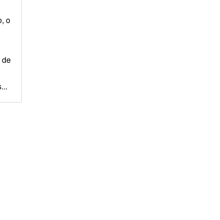
, o
 de
...