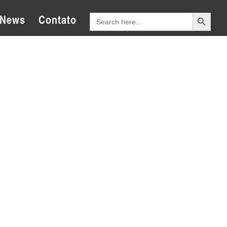
Search Button
Search
News
Contato
for: