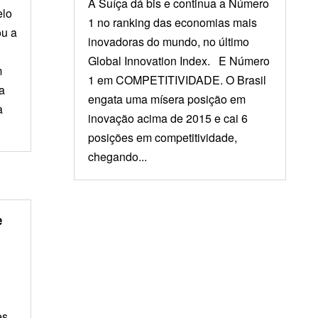
A Suíça dá bis e continua a Número
elo
1 no ranking das economias mais
u a
inovadoras do mundo, no último
Global Innovation Index. E Número
m
1 em COMPETITIVIDADE. O Brasil
a
engata uma mísera posição em
a
inovação acima de 2015 e cai 6
posições em competitividade,
chegando...
e
es