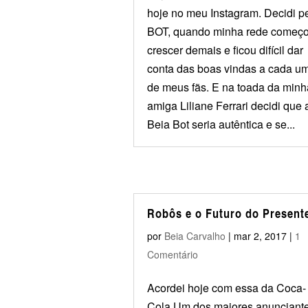
hoje no meu Instagram. Decidi p
BOT, quando minha rede começo
crescer demais e ficou difícil dar
conta das boas vindas a cada u
de meus fãs. E na toada da minh
amiga Liliane Ferrari decidi que 
Beia Bot seria autêntica e se...
Robôs e o Futuro do Present
por
Beia Carvalho
|
mar 2, 2017
|
1
Comentário
Acordei hoje com essa da Coca-
Cola Um dos maiores anunciant