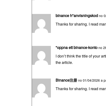
binance h"anvisningskod
no 0
Thanks for sharing. I read man
"oppna ett binance-konto
no 2
I don’t think the title of your
the article.
Binance注册
no 01/04/2026 a pa
Thanks for sharing. I read man