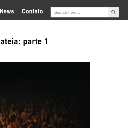
Search Button
Search
News
Contato
for:
ateia: parte 1