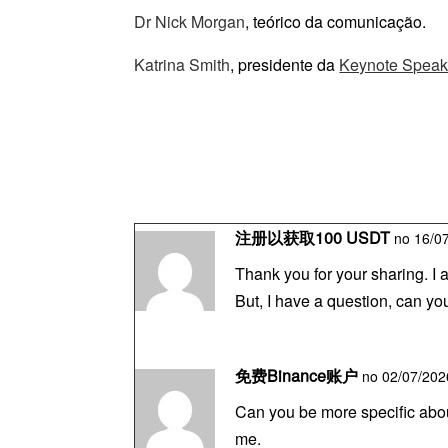
Dr Nick Morgan
, teórico da comunicação.
Katrina Smith
, presidente da
Keynote Speak
注册以获取100 USDT
no 16/07
Thank you for your sharing. I a
But, I have a question, can y
免费Binance账户
no 02/07/2026
Can you be more specific about
me.