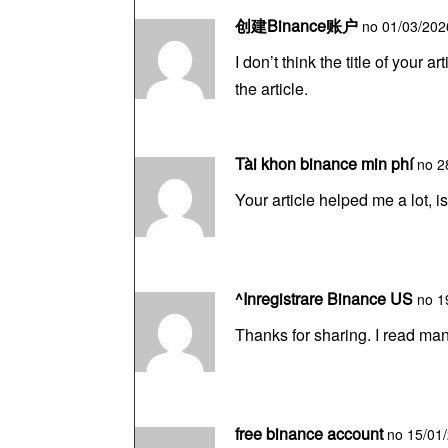
创建Binance账户
no 01/03/2026
I don’t think the title of your
the article.
Tài khon binance min phí
no 2
Your article helped me a lot, 
^Inregistrare Binance US
no 1
Thanks for sharing. I read man
free binance account
no 15/01/