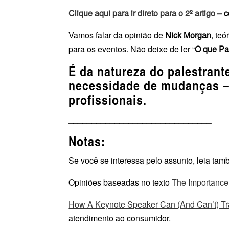
Clique aqui para ir direto para o 2º artigo
– c
Vamos falar da opinião de
Nick Morgan
, te
para os eventos. Não deixe de ler “
O que Pa
É da natureza do palestrant
necessidade de mudanças – e
profissionais.
_______________________________
Notas:
Se você se interessa pelo assunto, leia ta
Opiniões baseadas no texto
The Importance
How A Keynote Speaker Can (And Can’t) Tr
atendimento ao consumidor.