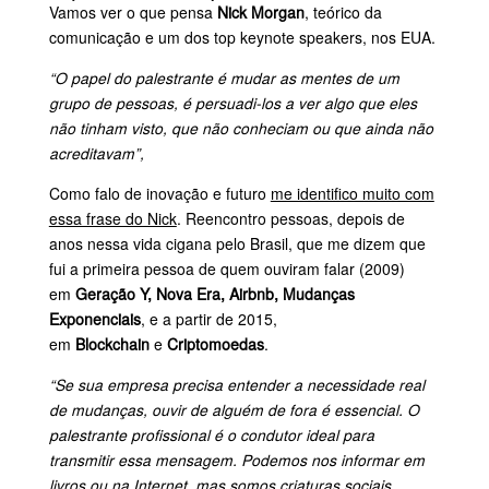
Vamos ver o que pensa
Nick Morgan
, teórico da
comunicação e um dos top keynote speakers, nos EUA.
“O papel do palestrante é mudar as mentes de um
grupo de pessoas, é persuadi-los a ver algo que eles
não tinham visto, que não conheciam ou que ainda não
acreditavam”,
Como falo de inovação e futuro
me identifico muito com
essa frase do Nick
. Reencontro pessoas, depois de
anos nessa vida cigana pelo Brasil, que me dizem que
fui a primeira pessoa de quem ouviram falar (2009)
em
Geração Y, Nova Era, Airbnb, Mudanças
Exponenciais
, e a partir de 2015,
em
Blockchain
e
Criptomoedas
.
“Se sua empresa precisa entender a necessidade real
de mudanças, ouvir de alguém de fora é essencial. O
palestrante profissional é o condutor ideal para
transmitir essa mensagem. Podemos nos informar em
livros ou na Internet, mas somos criaturas sociais.