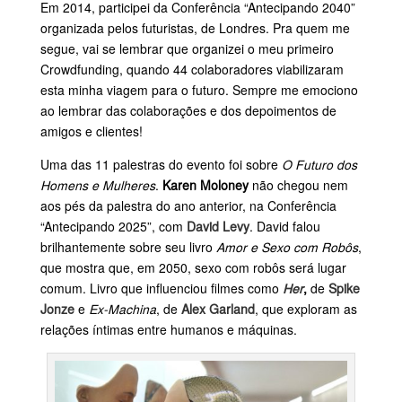
Em 2014, participei da Conferência “Antecipando 2040”
organizada pelos futuristas, de Londres. Pra quem me
segue, vai se lembrar que organizei o meu primeiro
Crowdfunding, quando 44 colaboradores viabilizaram
esta minha viagem para o futuro. Sempre me emociono
ao lembrar das colaborações e dos depoimentos de
amigos e clientes!
Uma das 11 palestras do evento foi sobre
O Futuro dos
Homens e Mulheres
.
Karen Moloney
não chegou nem
aos pés da palestra do ano anterior, na Conferência
“Antecipando 2025”, com
David Levy
. David falou
brilhantemente sobre seu livro
Amor e Sexo com Robôs
,
que mostra que, em 2050, sexo com robôs será lugar
comum. Livro que influenciou filmes como
Her
,
de
Spike
Jonze
e
Ex-Machina
, de
Alex Garland
, que exploram as
relações íntimas entre humanos e máquinas.