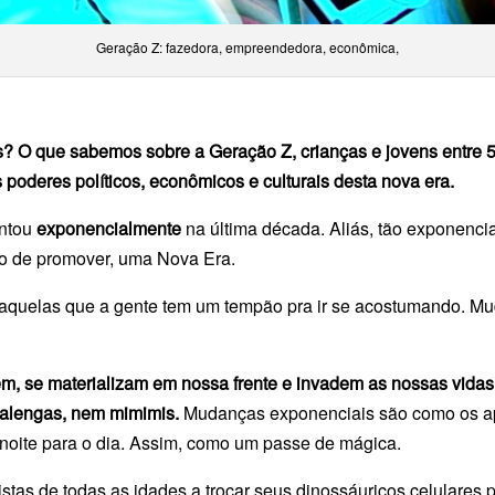
Geração Z: fazedora, empreendedora, econômica,
 O que sabemos sobre a Geração Z, crianças e jovens entre 5
s poderes políticos, econômicos e culturais desta nova era.
entou
exponencialmente
na última década. Aliás, tão exponenc
to de promover, uma Nova Era.
aquelas que a gente tem um tempão pra ir se acostumando. Mu
, se materializam em nossa frente e invadem as nossas vidas
galengas, nem mimimis.
Mudanças exponenciais
são como os ap
 noite para o dia. Assim, como um passe de mágica.
xistas de todas as idades a trocar seus dinossáuricos celulares