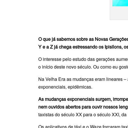
O que já sabemos sobre as Novas Gerações?
Y e a Z já chega estressando os Ipisilons, o
O interesse pelo estudo das gerações aum
o início deste novo século. Ou como eu gos
Na Velha Era as mudanças eram lineares – 
exponenciais, epidêmicas.
As mudanças exponenciais surgem, irrompem
nem ouvidos abertos para ouvir nossos len
taxistas do século XX para o século XXI, da
Os aplicativos de táxi e o Waze forçaram ta