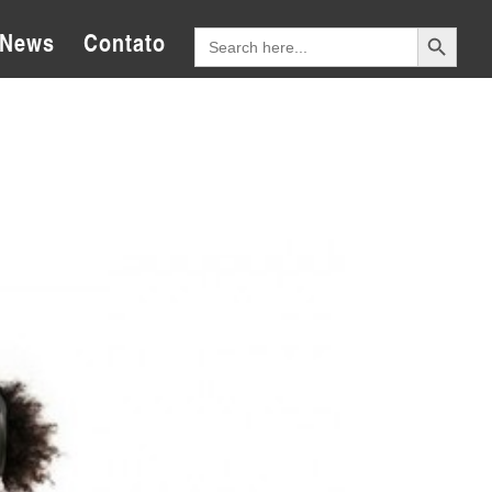
Search Button
Search
News
Contato
for: