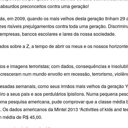
 absurdos preconceitos contra uma geração!
rás, em 2009, quando os mais velhos desta geração tinham 29 
vezes risíveis prejulgamentos contra toda uma geração. Discrimi
s empresas, bancos escolares e lares da nossa sociedade.
ados sobre a Z, a tempo de abrir os meus e os nossos horizonte
os e imagens terroristas; com dados, consequências e insolubi
cresceram num mundo envolto em recessão, terrorismo, violênci
mesadas semanais, como seus irmãos mais velhos da geração Y
iro a seus pais e aos perdulários Ipisilons. Numa pequena pesq
uma pesquisa americana, pude comprovar que a classe média br
. Os dados americanos da Mintel 2013 “Activities of kids and
m média de R$ 45,00.