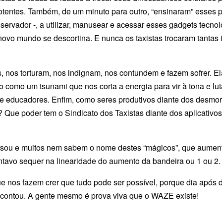
otentes. Também, de um minuto para outro, “ensinaram” esses pr
servador -, a utilizar, manusear e acessar esses gadgets tec
vo mundo se descortina. E nunca os taxistas trocaram tantas i
s, nos torturam, nos indignam, nos contundem e fazem sofrer. E
ão como um tsunami que nos corta a energia para vir à tona e l
e educadores. Enfim, como seres produtivos diante dos desmor
ue poder tem o Sindicato dos Taxistas diante dos aplicativos
versou e muitos nem sabem o nome destes “mágicos”, que aume
ntavo sequer na linearidade do aumento da bandeira ou 1 ou 2.
e nos fazem crer que tudo pode ser possível, porque dia após
s contou. A gente mesmo é prova viva que o WAZE existe!